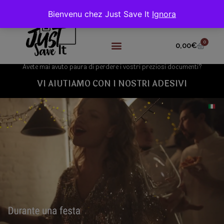
Bienvenu chez Just Save It
Ignora
0
0,00
€
Avete mai avuto paura di perdere i vostri preziosi documenti?
VI AIUTIAMO CON I NOSTRI ADESIVI