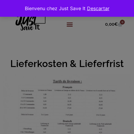
Bienvenu chez Just Save It
Descartar
0
0,00
€
Lieferkosten & Lieferfrist