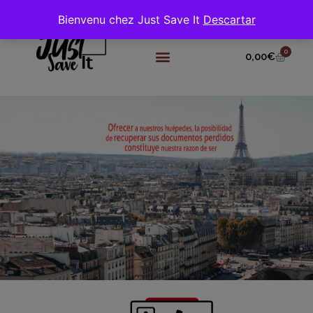
Bienvenu chez Just Save It
Descartar
0
0,00
€