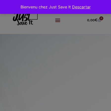
Bienvenu chez Just Save It
Descartar
0
0,00
€