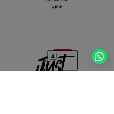
6,50
€
info@just-save-it.com
Descubrir
Información