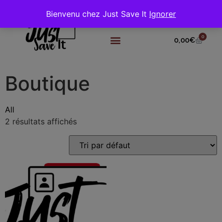
Bienvenu chez Just Save It
Ignorer
0
0,00
€
Boutique
All
2 résultats affichés