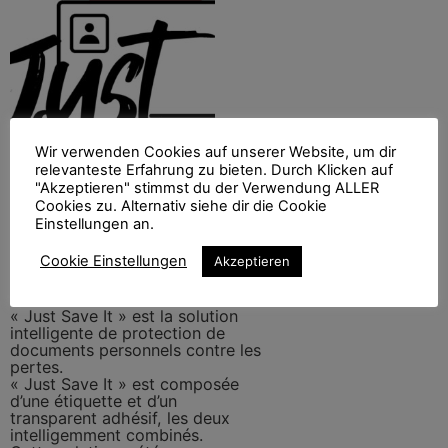
Wir verwenden Cookies auf unserer Website, um dir
relevanteste Erfahrung zu bieten. Durch Klicken auf
"Akzeptieren" stimmst du der Verwendung ALLER
Cookies zu. Alternativ siehe dir die Cookie
Einstellungen an.
Ajouter au panier
Cookie Einstellungen
Akzeptieren
Payer maintenant
10 Etiquettes (Copie)
« Just Save It » est la solution
intelligente de protection de
documents personnels contre les
pertes.
« Just Save It » est composée
d’une étiquette et d’un
transparent adhésif, les deux
intelligemment combinés.