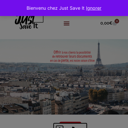
Bienvenu chez Just Save It
Ignorer
0
0,00
€