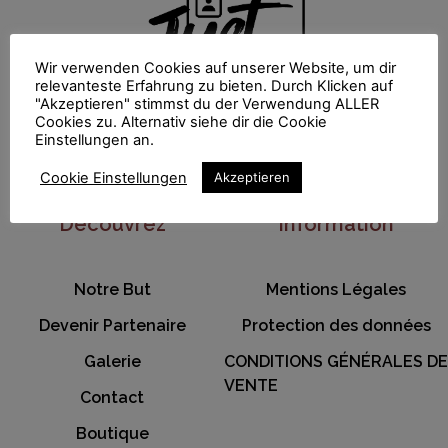
Wir verwenden Cookies auf unserer Website, um dir
relevanteste Erfahrung zu bieten. Durch Klicken auf
"Akzeptieren" stimmst du der Verwendung ALLER
Cookies zu. Alternativ siehe dir die Cookie
Einstellungen an.
info@just-save-it.com
Cookie Einstellungen
Akzeptieren
Decouvrez
Information
Notre But
Mentions Légales
Devenir Partenaire
Protection des données
Galerie
CONDITIONS GÉNÉRALES DE
VENTE
Contact
Boutique