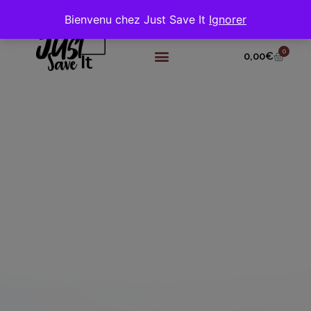
Bienvenu chez Just Save It
Ignorer
0
0,00
€