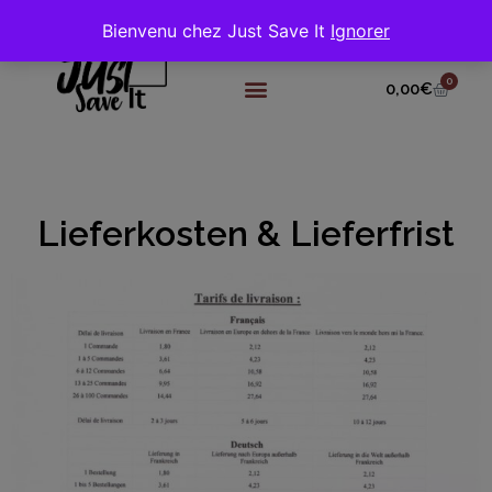
Bienvenu chez Just Save It
Ignorer
0
0,00
€
Lieferkosten & Lieferfrist