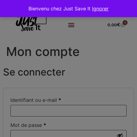
Bienvenu chez Just Save It
Ignorer
0
0,00
€
Mon compte
Se connecter
Identifiant ou e-mail
*
Mot de passe
*